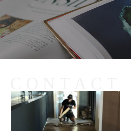
C
O
N
T
A
C
T