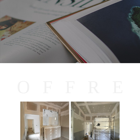
O
F
F
R
E