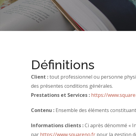
Définitions
Client :
tout professionnel ou personne physiqu
des présentes conditions générales.
Prestations et Services :
https://www.square
Contenu :
Ensemble des éléments constituants 
Informations clients :
Ci après dénommé « Inf
par
https://www.squareno.fr
pour la gestion de