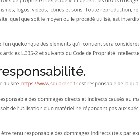
roits de propriété intellectuelle et détient les droits d’usage
smes, logos, vidéos, icônes et sons. Toute reproduction, rep
e, quel que soit le moyen ou le procédé utilisé, est interdite
e l’un quelconque des éléments qu’il contient sera considér
rticles L.335-2 et suivants du Code de Propriété Intellectue
responsabilité.
r du site.
https://www.squareno.fr
est responsable de la quali
sponsable des dommages directs et indirects causés au matérie
t soit de l’utilisation d’un matériel ne répondant pas aux spéc
être tenu responsable des dommages indirects (tels par ex