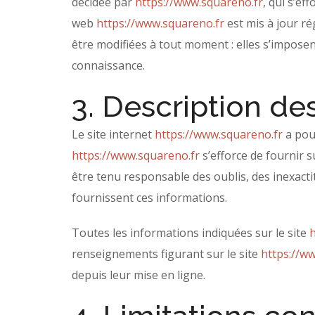
décidée par
https://www.squareno.fr
, qui s’ef
web
https://www.squareno.fr
est mis à jour r
être modifiées à tout moment : elles s’imposent
connaissance.
3. Description des
Le site internet
https://www.squareno.fr
a pour
https://www.squareno.fr
s’efforce de fournir s
être tenu responsable des oublis, des inexactitu
fournissent ces informations.
Toutes les informations indiquées sur le site
h
renseignements figurant sur le site
https://w
depuis leur mise en ligne.