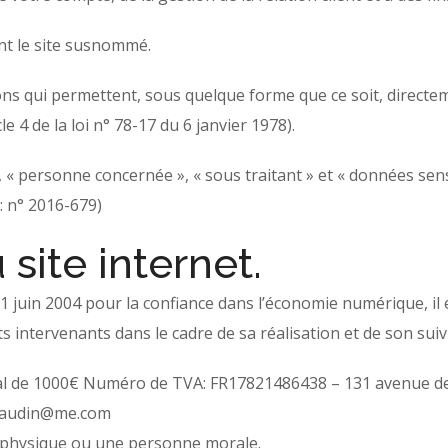
nt le site susnommé.
ns qui permettent, sous quelque forme que ce soit, directem
e 4 de la loi n° 78-17 du 6 janvier 1978).
« personne concernée », « sous traitant » et « données sens
: n° 2016-679)
 site internet.
 21 juin 2004 pour la confiance dans l’économie numérique, il 
ts intervenants dans le cadre de sa réalisation et de son suivi
l de 1000€ Numéro de TVA: FR17821486438 – 131 avenue de
.naudin@me.com
 physique ou une personne morale.