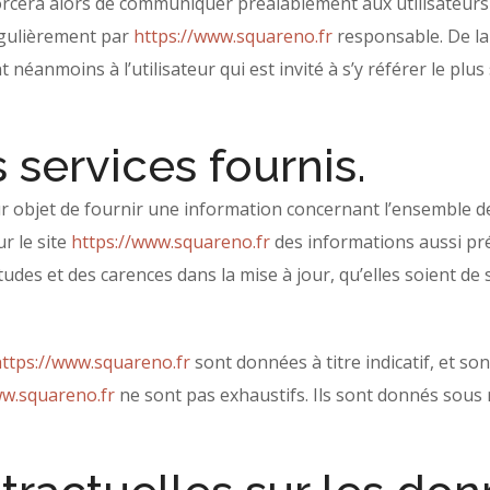
forcera alors de communiquer préalablement aux utilisateurs l
égulièrement par
https://www.squareno.fr
responsable. De la
 néanmoins à l’utilisateur qui est invité à s’y référer le plu
 services fournis.
 objet de fournir une information concernant l’ensemble des 
ur le site
https://www.squareno.fr
des informations aussi pré
des et des carences dans la mise à jour, qu’elles soient de so
ttps://www.squareno.fr
sont données à titre indicatif, et son
ww.squareno.fr
ne sont pas exhaustifs. Ils sont donnés sous