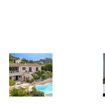
Villa L’Horizon Les
Issambres –
Roquebrune-sur-Argens
INDIVIDUALS