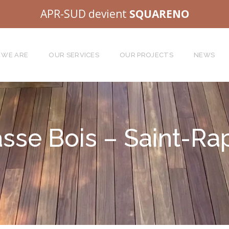
APR-SUD devient
SQUARENO
 WE ARE
OUR SERVICES
OUR PROJECTS
NEWS
asse Bois – Saint-Ra