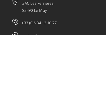
ZAC Les Ferrières,
83490 Le Muy
+33 (0)6 34 12 10 77
contact@squareno.com
Nos prestations
Design intérieur
Rénovation
Suivi de chantier
Portfolio